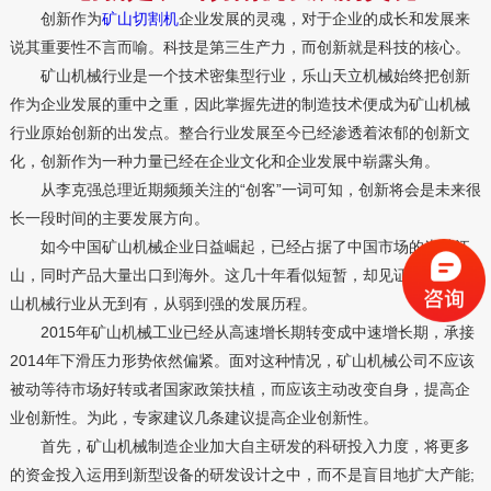
创新作为
矿山切割机
企业发展的灵魂，对于企业的成长和发展来
说其重要性不言而喻。科技是第三生产力，而创新就是科技的核心。
矿山机械行业是一个技术密集型行业，乐山天立机械始终把创新
作为企业发展的重中之重，因此掌握先进的制造技术便成为矿山机械
行业原始创新的出发点。整合行业发展至今已经渗透着浓郁的创新文
化，创新作为一种力量已经在企业文化和企业发展中崭露头角。
从李克强总理近期频频关注的“创客”一词可知，创新将会是未来很
长一段时间的主要发展方向。
如今中国矿山机械企业日益崛起，已经占据了中国市场的半壁江
山，同时产品大量出口到海外。这几十年看似短暂，却见证了中国矿
山机械行业从无到有，从弱到强的发展历程。
2015年矿山机械工业已经从高速增长期转变成中速增长期，承接
2014年下滑压力形势依然偏紧。面对这种情况，矿山机械公司不应该
被动等待市场好转或者国家政策扶植，而应该主动改变自身，提高企
业创新性。为此，专家建议几条建议提高企业创新性。
首先，矿山机械制造企业加大自主研发的科研投入力度，将更多
的资金投入运用到新型设备的研发设计之中，而不是盲目地扩大产能;