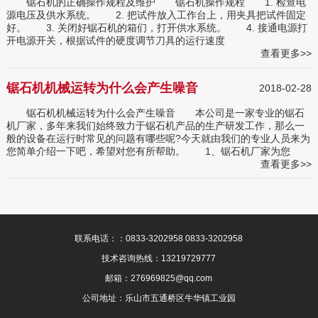
锯石机的正确操作规程及维护 锯石机操作规程 1. 检查电
源电压及供水系统。 2. 把试件放入工作台上，用夹具把试件固定
好。 3. 关闭好锯石机的箱们，打开供水系统。 4. 接通电源打
开电源开关，根据试件的硬度调节刀具的运行速度
查看更多>>
锯石机机械运转为什么会产生噪音
2018-02-28
锯石机机械运转为什么会产生噪音 本公司是一家专业的锯石
机厂家，多年来我们始终致力于锯石机产品的生产研发工作，那么一
般的设备在运行时常见的问题有哪些呢?今天就由我们的专业人员来为
您简单介绍一下吧，希望对您有所帮助。 1、锯石机厂家为您
查看更多>>
联系电话：：0833-3202958 0833-3202958
技术咨询热线：13219729777
邮箱：276969825@qq.com
公司地址：乐山市五通桥区牛华镇工业园