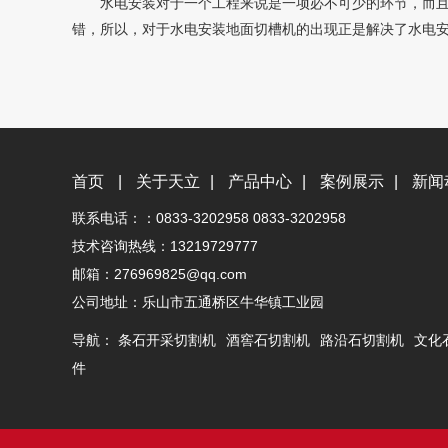
水电安装对于一个工程来说是一项必不可少的环节，而且也
错，所以，对于水电安装地面切槽机的出现正是解决了水电
首页
|
关于天立
|
产品中心
|
案例展示
|
新闻
联系电话：：0833-3202958 0833-3202958
技术咨询热线：13219729777
邮箱：276969825@qq.com
公司地址：乐山市五通桥区牛华镇工业园
导航：
条石开采切割机
酒窖石切割机
路沿石切割机
文化
件