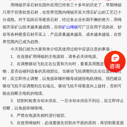
用绳锯开采石材在国外应用已经有三十多年的历史了，早期绳锯
只用于切害软质石材，在世界范围内绳锯开采大理石矿山的工艺已十
分成熟。对于花岗石等硬质石材，经过各企业长期不懈的努力，用绳
锯开采矿山技术越来越成熟，目前
矿山绳锯
可广泛应用于花岗岩、砂
岩等各种硬度石材开采上，产品质量越来越高、成本越来越低，在世
界范围内已成为趋势。
今天我们就为大家简单介绍其使用过程中应该注意的事项：
1、在连接矿用绳锯的主电源前，请务必关掉电源。
2、在调整驱动飞轮左右位置和方向时，要看其周围是否有障碍
物，是否会碰到设备的其他部位。当驱动飞轮调整到左右位置的端点
时，应立即停止调整，以免损坏螺杆螺母或烧毁电机绕组。强烈建议
驱动飞轮不应调整到左右端点。驱动飞轮不得垂直向上旋转，否则可
能会扭断主电机的电缆。
3、切割时检查冷却水供应。一旦冷却水供应不到位，应立即停止
切断，以免损坏钢珠绳。
4、严禁在电源失相时进行锯切。
5、在使用绳锯时，必须遵循先切割水平面的原则，再切割垂直面