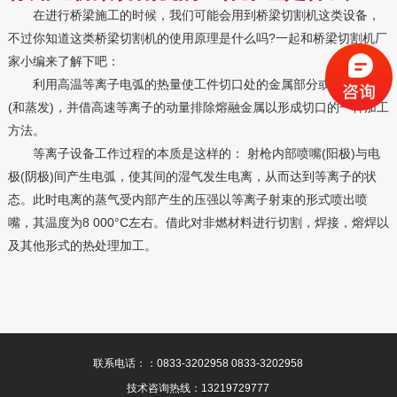
在进行桥梁施工的时候，我们可能会用到桥梁切割机这类设备，
不过你知道这类桥梁切割机的使用原理是什么吗?一起和桥梁切割机厂
家小编来了解下吧：
利用高温等离子电弧的热量使工件切口处的金属部分或局部熔化
(和蒸发)，并借高速等离子的动量排除熔融金属以形成切口的一种加工
方法。
等离子设备工作过程的本质是这样的： 射枪内部喷嘴(阳极)与电
极(阴极)间产生电弧，使其间的湿气发生电离，从而达到等离子的状
态。此时电离的蒸气受内部产生的压强以等离子射束的形式喷出喷
嘴，其温度为8 000°С左右。借此对非燃材料进行切割，焊接，熔焊以
及其他形式的热处理加工。
联系电话：：0833-3202958 0833-3202958
技术咨询热线：13219729777