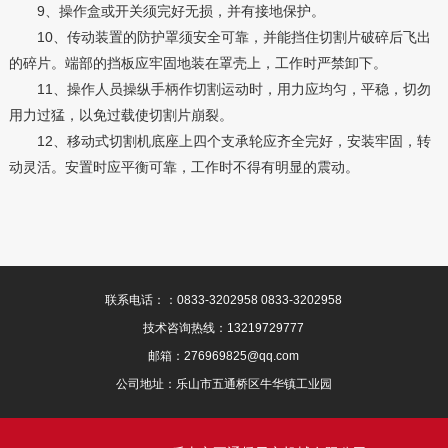
9、操作盒或开关须完好无损，并有接地保护。
10、传动装置的防护罩须安全可靠，并能挡住切割片破碎后飞出
的碎片。端部的挡板应牢固地装在罩壳上，工作时严禁卸下。
11、操作人员操纵手柄作切割运动时，用力应均匀，平稳，切勿
用力过猛，以免过载使切割片崩裂。
12、移动式切割机底座上四个支承轮应齐全完好，安装牢固，转
动灵活。安置时应平衡可靠，工作时不得有明显的震动。
联系电话：：0833-3202958 0833-3202958
技术咨询热线：13219729777
邮箱：276969825@qq.com
公司地址：乐山市五通桥区牛华镇工业园