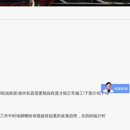
和柏油路面!操作机器需要熟练程度才能正常施工!下面介绍下马
工作中时地脚螺栓有随旋转扭紧的发展趋势，在拆卸锯片时