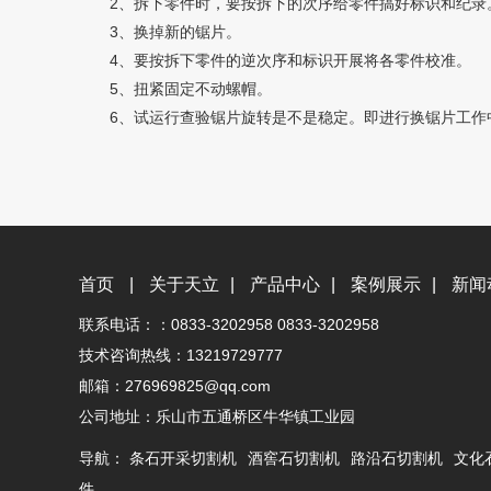
2、拆下零件时，要按拆下的次序给零件搞好标识和纪录
3、换掉新的锯片。
4、要按拆下零件的逆次序和标识开展将各零件校准。
5、扭紧固定不动螺帽。
6、试运行查验锯片旋转是不是稳定。即进行换锯片工作
首页
|
关于天立
|
产品中心
|
案例展示
|
新闻
联系电话：：0833-3202958 0833-3202958
技术咨询热线：13219729777
邮箱：276969825@qq.com
公司地址：乐山市五通桥区牛华镇工业园
导航：
条石开采切割机
酒窖石切割机
路沿石切割机
文化
件