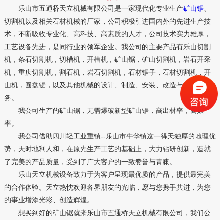
乐山市五通桥天立机械有限公司是一家现代化专业生产
矿山锯
、
切割机以及相关石材机械的厂家，公司积极引进国内外的先进生产技
术，不断吸收专业化、高科技、高素质的人才，公司技术实力雄厚，
工艺设备先进，是同行业的领军企业。我公司的主要产品有乐山切割
机，条石切割机，切槽机，开槽机，矿山锯，矿山切割机，岩石开采
机，重庆切割机，割石机，岩石切割机，石材锯子，石材切割机，开
山机，圆盘锯，以及其他机械的设计、制造、安装、改造与维修等业
务。
我公司生产的矿山锯，无需爆破新型矿山锯，高出材率，高效
率。
我公司借助四川轻工业重镇--乐山市牛华镇这一得天独厚的地理优
势，天时地利人和，在原先生产工艺的基础上，大力钻研创新，造就
了完美的产品质量，受到了广大客户的一致赞誉与青睐。
乐山天立机械设备致力于为客户呈现最优质的产品，提供最完美
的合作体验。天立热忱欢迎各界朋友的光临，愿与您携手共进，为您
的事业增添光彩、创造辉煌。
想买到好的矿山锯就来乐山市五通桥天立机械有限公司，我们公