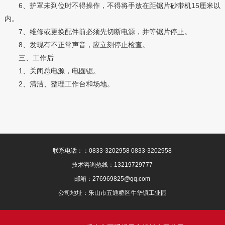
6、护罩未到位时不得操作，不得将手放在距锯片砂带机15厘米以
内。
7、维修或更换配件前必须先切断电源，并等锯片停止。
8、发现有不正常声音，应立刻停止检查。
三、工作后
1、关闭总电源，电圆锯。
2、清洁、整理工作台和场地。
联系电话：：0833-3202958 0833-3202958
技术咨询热线：13219729777
邮箱：276969825@qq.com
公司地址：乐山市五通桥区牛华镇工业园