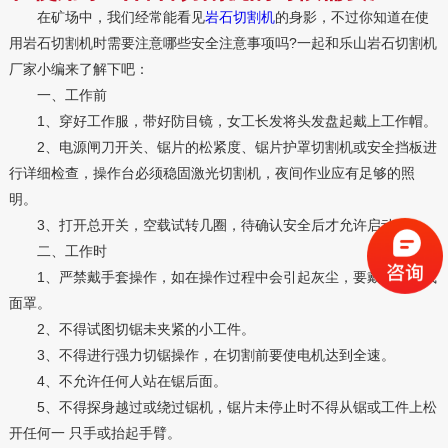
在矿场中，我们经常能看见
岩石切割机
的身影，不过你知道在使
用岩石切割机时需要注意哪些安全注意事项吗?一起和乐山岩石切割机
厂家小编来了解下吧：
一、工作前
1、穿好工作服，带好防目镜，女工长发将头发盘起戴上工作帽。
2、电源闸刀开关、锯片的松紧度、锯片护罩切割机或安全挡板进
行详细检查，操作台必须稳固激光切割机，夜间作业应有足够的照
明。
3、打开总开关，空载试转几圈，待确认安全后才允许启动。
二、工作时
1、严禁戴手套操作，如在操作过程中会引起灰尘，要戴上口罩或
面罩。
2、不得试图切锯未夹紧的小工件。
3、不得进行强力切锯操作，在切割前要使电机达到全速。
4、不允许任何人站在锯后面。
5、不得探身越过或绕过锯机，锯片未停止时不得从锯或工件上松
开任何一 只手或抬起手臂。