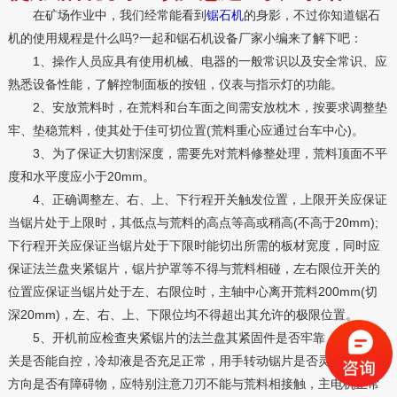
在矿场作业中，我们经常能看到
锯石机
的身影，不过你知道锯石
机的使用规程是什么吗?一起和锯石机设备厂家小编来了解下吧：
1、操作人员应具有使用机械、电器的一般常识以及安全常识、应
熟悉设备性能，了解控制面板的按钮，仪表与指示灯的功能。
2、安放荒料时，在荒料和台车面之间需安放枕木，按要求调整垫
牢、垫稳荒料，使其处于佳可切位置(荒料重心应通过台车中心)。
3、为了保证大切割深度，需要先对荒料修整处理，荒料顶面不平
度和水平度应小于20mm。
4、正确调整左、右、上、下行程开关触发位置，上限开关应保证
当锯片处于上限时，其低点与荒料的高点等高或稍高(不高于20mm);
下行程开关应保证当锯片处于下限时能切出所需的板材宽度，同时应
保证法兰盘夹紧锯片，锯片护罩等不得与荒料相碰，左右限位开关的
位置应保证当锯片处于左、右限位时，主轴中心离开荒料200mm(切
深20mm)，左、右、上、下限位均不得超出其允许的极限位置。
5、开机前应检查夹紧锯片的法兰盘其紧固件是否牢靠，各行程开
关是否能自控，冷却液是否充足正常，用手转动锯片是否灵活，进给
方向是否有障碍物，应特别注意刀刃不能与荒料相接触，主电机正常