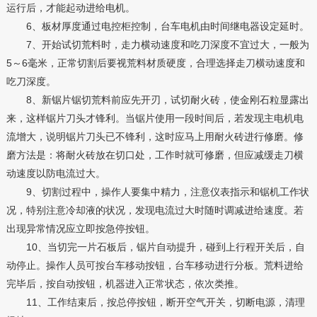
运行后，才能起动进给电机。
6、板材厚度通过电控柜控制，台车电机由时间继电器设定延时。
7、开始试切荒料时，走力横动速度和吃刀深度不宜过大，一般为
5～6毫米，正常切割后要视荒料材质硬度，合理选择走刀横动速度和
吃刀深度。
8、新锯片锯切荒料前应先开刃，试切耐火砖，使金刚石粒显露出
来，这样锯片刀头才锋利。当锯片使用一段时间后，若发现主电机电
流增大，说明锯片刀头已不锋利，这时应马上用耐火砖进行修磨。修
磨方法是：将耐火砖放在切口处，工作时就可修磨，但应减缓走刀横
动速度以防电流过大。
9、切割过程中，操作人要集中精力，注意仪表指示和锯机工作状
况，特别注意冷却液的状况，发现电流过大时随时调减进给速度。若
出现异常情况应立即按急停按钮。
10、当切完一片石板后，锯片自动提升，碰到上行程开关后，自
动停止。操作人员可按台车移动按钮，台车移动进行分板。荒料进给
完毕后，按自动按钮，机器进入正常状态，依次类推。
11、工作结束后，按总停按钮，断开空气开关，切断电源，清理